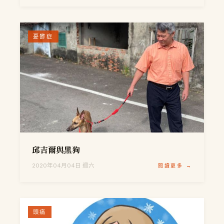
憂鬱症
邱吉爾與黑狗
2020年04月04日 週六
閱讀更多 →
頭痛