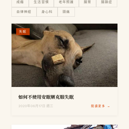
成癮
生活習慣
老年照護
腸胃
腸躁症
自律神經
身心科
頭痛
失眠
如何不使用安眠藥克服失眠
2020年06月17日 週三
閱讀更多 →