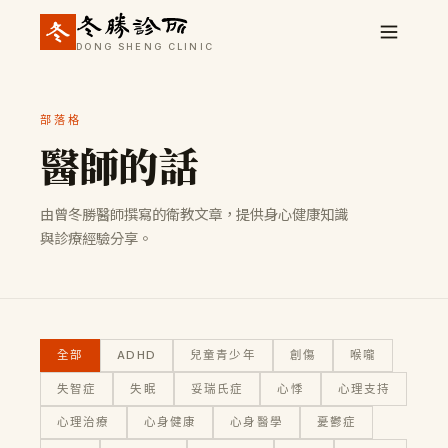
DONG SHENG CLINIC
部落格
醫師的話
由曾冬勝醫師撰寫的衛教文章，提供身心健康知識
與診療經驗分享。
全部
ADHD
兒童青少年
創傷
喉嚨
失智症
失眠
妥瑞氏症
心悸
心理支持
心理治療
心身健康
心身醫學
憂鬱症